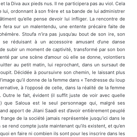
t la Diva aux pieds nus. Il ne participera pas au viol. Cela
lui, ordonnant à son frère et sa bande de lui administrer
âtiment qu’elle pense devoir lui infliger. La rencontre de
se fera sur un malentendu, une entente précaire faite de
phémère. Stoufa n’ira pas jusqu’au bout de son ire, son
, se réduisant à un accessoire amusant d’une danse
 de subir un moment de captivité, transformé par son bon
menté par une scène d’amour où elle se donne, volontiers
quitter au petit matin, lui reprochant, dans un sursaut de
roupit. Décidée à poursuivre son chemin, le laissant plus
 l’image qu’il donne de la femme dans « Tendresse du loup
ternative, à l’opposé de celle, dans la réalité de la femme
utre le fait, évident (il suffit juste de voir avec quelle
e) que Saloua est le seul personnage qui, malgré ses
grand apport de Jilani Saadi est d’avoir entièrement peuplé
ne frange de la société jamais représentée jusqu’ici dans le
 se rend compte juste maintenant qu’ils existent, et qu’en
uoi en faire ni combien ils sont pour les inscrire dans les