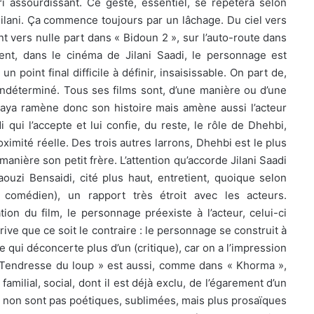
ri assourdissant. Ce geste, essentiel, se répètera selon
Jilani. Ça commence toujours par un lâchage. Du ciel vers
t vers nulle part dans « Bidoun 2 », sur l’auto-route dans
ment, dans le cinéma de Jilani Saadi, le personnage est
 un point final difficile à définir, insaisissable. On part de,
 indéterminé. Tous ses films sont, d’une manière ou d’une
aya ramène donc son histoire mais amène aussi l’acteur
 qui l’accepte et lui confie, du reste, le rôle de Dhehbi,
roximité réelle. Des trois autres larrons, Dhehbi est le plus
anière son petit frère. L’attention qu’accorde Jilani Saadi
ouzi Bensaidi, cité plus haut, entretient, quoique selon
 comédien), un rapport très étroit avec les acteurs.
ion du film, le personnage préexiste à l’acteur, celui-ci
rrive que ce soit le contraire : le personnage se construit à
 ce qui déconcerte plus d’un (critique), car on a l’impression
 « Tendresse du loup » est aussi, comme dans « Khorma »,
familial, social, dont il est déjà exclu, de l’égarement d’un
t, non sont pas poétiques, sublimées, mais plus prosaïques