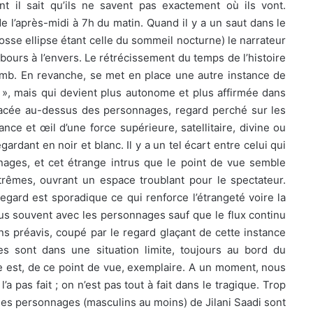
 il sait qu’ils ne savent pas exactement où ils vont.
e l’après-midi à 7h du matin. Quand il y a un saut dans le
rosse ellipse étant celle du sommeil nocturne) le narrateur
ours à l’envers. Le rétrécissement du temps de l’histoire
omb. En revanche, se met en place une autre instance de
 », mais qui devient plus autonome et plus affirmée dans
lacée au-dessus des personnages, regard perché sur les
ance et œil d’une force supérieure, satellitaire, divine ou
gardant en noir et blanc. Il y a un tel écart entre celui qui
nnages, et cet étrange intrus que le point de vue semble
xtrêmes, ouvrant un espace troublant pour le spectateur.
egard est sporadique ce qui renforce l’étrangeté voire la
us souvent avec les personnages sauf que le flux continu
ns préavis, coupé par le regard glaçant de cette instance
es sont dans une situation limite, toujours au bord du
e est, de ce point de vue, exemplaire. A un moment, nous
 l’a pas fait ; on n’est pas tout à fait dans le tragique. Trop
 les personnages (masculins au moins) de Jilani Saadi sont