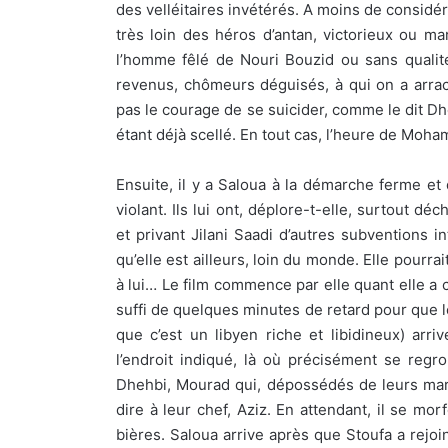
des velléitaires invétérés. A moins de considér
très loin des héros d’antan, victorieux ou ma
l’homme fêlé de Nouri Bouzid ou sans quali
revenus, chômeurs déguisés, à qui on a arrac
pas le courage de se suicider, comme le dit Dheh
étant déjà scellé. En tout cas, l’heure de Moh
Ensuite, il y a Saloua à la démarche ferme et d
violant. Ils lui ont, déplore-t-elle, surtout dé
et privant Jilani Saadi d’autres subventions in
qu’elle est ailleurs, loin du monde. Elle pourra
à lui… Le film commence par elle quant elle a c
suffi de quelques minutes de retard pour que le
que c’est un libyen riche et libidineux) arriv
l’endroit indiqué, là où précisément se regr
Dhehbi, Mourad qui, dépossédés de leurs march
dire à leur chef, Aziz. En attendant, il se m
bières. Saloua arrive après que Stoufa a rejoin