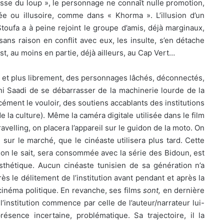
esse du loup », le personnage ne connaît nulle promotion,
ée ou illusoire, comme dans « Khorma ». L’illusion d’un
 Stoufa a à peine rejoint le groupe d’amis, déjà marginaux,
sans raison en conflit avec eux, les insulte, s’en détache
est, au moins en partie, déjà ailleurs, au Cap Vert…
, et plus librement, des personnages lâchés, déconnectés,
lani Saadi de se débarrasser de la machinerie lourde de la
cément le vouloir, des soutiens accablants des institutions
de la culture). Même la caméra digitale utilisée dans le film
ravelling, on placera l’appareil sur le guidon de la moto. On
 sur le marché, que le cinéaste utilisera plus tard. Cette
n le sait, sera consommée avec la série des Bidoun, est
thétique. Aucun cinéaste tunisien de sa génération n’a
 le délitement de l’institution avant pendant et après la
inéma politique. En revanche, ses films
sont,
en dernière
’institution commence par celle de l’auteur/narrateur lui-
sence incertaine, problématique. Sa trajectoire, il la