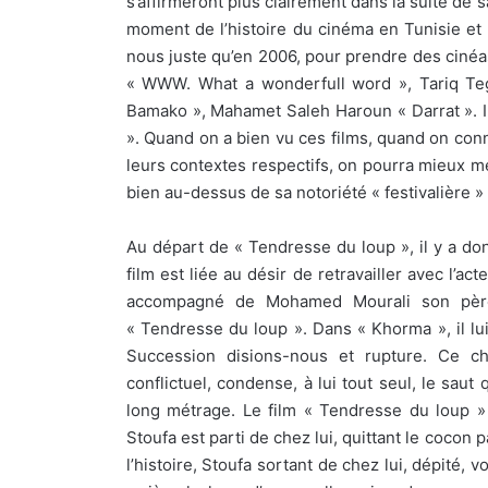
s’affirmeront plus clairement dans la suite de 
moment de l’histoire du cinéma en Tunisie et 
nous juste qu’en 2006, pour prendre des cinéa
« WWW. What a wonderfull word », Tariq Te
Bamako », Mahamet Saleh Haroun « Darrat ». I
». Quand on a bien vu ces films, quand on conn
leurs contextes respectifs, on pourra mieux mes
bien au-dessus de sa notoriété « festivalière » 
Au départ de « Tendresse du loup », il y a do
film est liée au désir de retravailler avec l’ac
accompagné de Mohamed Mourali son père
« Tendresse du loup ». Dans « Khorma », il lui
Succession disions-nous et rupture. Ce c
conflictuel, condense, à lui tout seul, le sau
long métrage. Le film « Tendresse du loup 
Stoufa est parti de chez lui, quittant le cocon
l’histoire, Stoufa sortant de chez lui, dépité,