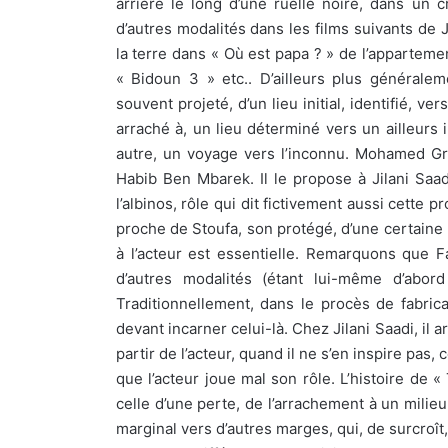
arrière le long d’une ruelle noire, dans un c
d’autres modalités dans les films suivants de 
la terre dans « Où est papa ? » de l’appartemen
« Bidoun 3 » etc.. D’ailleurs plus générale
souvent projeté, d’un lieu initial, identifié, vers
arraché à, un lieu déterminé vers un ailleurs
autre, un voyage vers l’inconnu. Mohamed Gr
Habib Ben Mbarek. Il le propose à Jilani Saadi
l’albinos, rôle qui dit fictivement aussi cette p
proche de Stoufa, son protégé, d’une certaine m
à l’acteur est essentielle. Remarquons que Fa
d’autres modalités (étant lui-même d’abord
Traditionnellement, dans le procès de fabricat
devant incarner celui-là. Chez Jilani Saadi, il a
partir de l’acteur, quand il ne s’en inspire pas,
que l’acteur joue mal son rôle. L’histoire de
celle d’une perte, de l’arrachement à un milieu 
marginal vers d’autres marges, qui, de surcroî