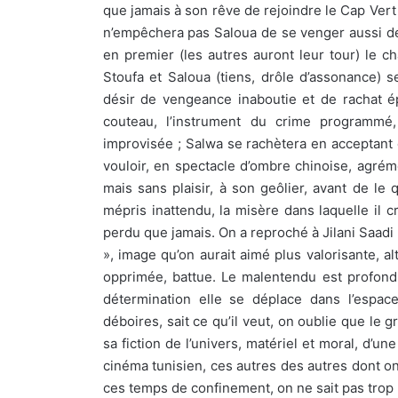
que jamais à son rêve de rejoindre le Cap Vert e
n’empêchera pas Saloua de se venger aussi de 
en premier (les autres auront leur tour) le ch
Stoufa et Saloua (tiens, drôle d’assonance) 
désir de vengeance inaboutie et de rachat é
couteau, l’instrument du crime programmé
improvisée ; Salwa se rachètera en acceptant
vouloir, en spectacle d’ombre chinoise, agré
mais sans plaisir, à son geôlier, avant de le 
mépris inattendu, la misère dans laquelle il c
perdu que jamais. On a reproché à Jilani Saadi
», image qu’on aurait aimé plus valorisante, al
opprimée, battue. Le malentendu est profond. O
détermination elle se déplace dans l’espac
déboires, sait ce qu’il veut, on oublie que le 
sa fiction de l’univers, matériel et moral, d’u
cinéma tunisien, ces autres des autres dont on
ces temps de confinement, on ne sait pas trop q