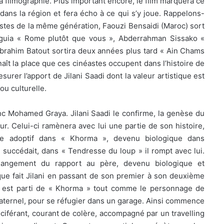
sa filmographie. Plus important encore, le film marquera ce
dans la région et fera écho à ce qui s’y joue. Rappelons-
stes de la même génération, Faouzi Bensaidi (Maroc) sort
guia « Rome plutôt que vous », Abderrahman Sissako «
brahim Batout sortira deux années plus tard « Ain Chams
aît la place que ces cinéastes occupent dans l’histoire de
urer l’apport de Jilani Saadi dont la valeur artistique est
ou culturelle.
nc Mohamed Graya. Jilani Saadi le confirme, la genèse du
teur. Celui-ci ramènera avec lui une partie de son histoire,
 adoptif dans « Khorma », devenu biologique dans
 succédait, dans « Tendresse du loup » il rompt avec lui.
hangement du rapport au père, devenu biologique et
t que fait Jilani en passant de son premier à son deuxième
» est parti de « Khorma » tout comme le personnage de
 paternel, pour se réfugier dans un garage. Ainsi commence
 vociférant, courant de colère, accompagné par un travelling