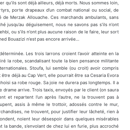
er qu’ils sont déjà ailleurs, déjà morts. Nous sommes loin,
rtyrs, porte drapeaux d’un combat national ou social, de
té de Merzak Allouache. Ces marchands ambulants, sans
hé jusqu’au déguisement, nous ne savons pas s’ils n’ont
bi, ou s’ils n’ont plus aucune raison de le faire, leur sort
amed Bouazizi n’est pas encore arrivée…
éterminée. Les trois larrons croient l’avoir atteinte en la
chiré la robe, scandalisant toute la bien pensance militante
ternationales. Stoufa, lui semble (ou croit) avoir compris
it être déjà au Cap Vert, elle pourrait être sa Cesaria Evora
hoisi sa robe rouge. Sa joie ne durera pas longtemps. Il a
 drame arrive. Trois taxis, envoyés par le client (on saura
ent et repartent l’un après l’autre, ne la trouvent pas à
oupent, assis à même le trottoir, adossés contre le mur,
andises, ne trouvent, pour justifier leur lâcheté, rien à
orfondent, noient leur désespoir dans quelques misérables
t la bande, s’envolant de chez lui en furie, plus accroché