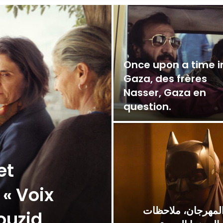
Once upon a time i
Gaza, des frères
Nasser, Gaza en
question.
et
 « Voix
المهرجان، ملاحظات
ouzid