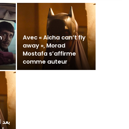
n
Avec « Aicha can’t fly
away », Morad
Mostafa s’affirme
comme auteur
بعد 