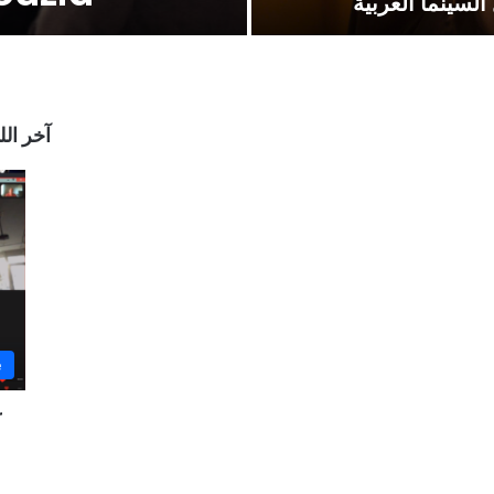
لسينما العربية
& débats آخر اللقاءات
e
r