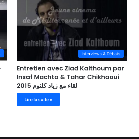
s
Interviews & Débats
Entretien avec Ziad Kalthoum par
Insaf Machta & Tahar Chikhaoui
2015 لقاء مع زياد كلثوم
Lire la suite »