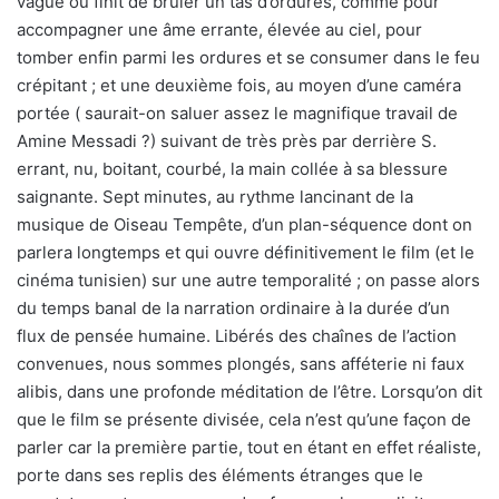
vague où finit de brûler un tas d’ordures, comme pour
accompagner une âme errante, élevée au ciel, pour
tomber enfin parmi les ordures et se consumer dans le feu
crépitant ; et une deuxième fois, au moyen d’une caméra
portée ( saurait-on saluer assez le magnifique travail de
Amine Messadi ?) suivant de très près par derrière S.
errant, nu, boitant, courbé, la main collée à sa blessure
saignante. Sept minutes, au rythme lancinant de la
musique de Oiseau Tempête, d’un plan-séquence dont on
parlera longtemps et qui ouvre définitivement le film (et le
cinéma tunisien) sur une autre temporalité ; on passe alors
du temps banal de la narration ordinaire à la durée d’un
flux de pensée humaine. Libérés des chaînes de l’action
convenues, nous sommes plongés, sans afféterie ni faux
alibis, dans une profonde méditation de l’être. Lorsqu’on dit
que le film se présente divisée, cela n’est qu’une façon de
parler car la première partie, tout en étant en effet réaliste,
porte dans ses replis des éléments étranges que le