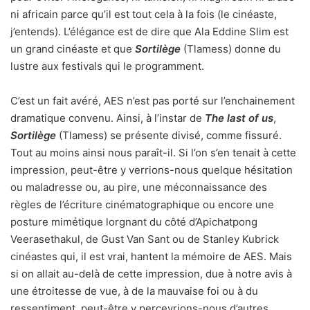
ni africain parce qu’il est tout cela à la fois (le cinéaste,
j’entends). L’élégance est de dire que Ala Eddine Slim est
un grand cinéaste et que
Sortilège
(Tlamess) donne du
lustre aux festivals qui le programment.
C’est un fait avéré, AES n’est pas porté sur l’enchainement
dramatique convenu. Ainsi, à l’instar de
The last of us
,
Sortilège
(Tlamess) se présente divisé, comme fissuré.
Tout au moins ainsi nous paraît-il. Si l’on s’en tenait à cette
impression, peut-être y verrions-nous quelque hésitation
ou maladresse ou, au pire, une méconnaissance des
règles de l’écriture cinématographique ou encore une
posture mimétique lorgnant du côté d’Apichatpong
Veerasethakul, de Gust Van Sant ou de Stanley Kubrick
cinéastes qui, il est vrai, hantent la mémoire de AES. Mais
si on allait au-delà de cette impression, due à notre avis à
une étroitesse de vue, à de la mauvaise foi ou à du
ressentiment, peut-être y percevrions-nous d’autres