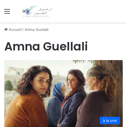
Menu
Accueil
/
Amna Guellali
Amna Guellali
à la une