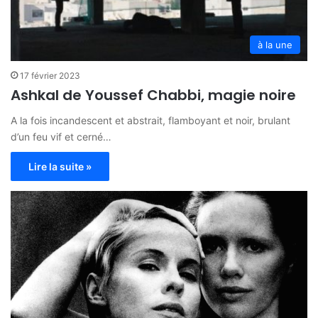
à la une
17 février 2023
Ashkal de Youssef Chabbi, magie noire
A la fois incandescent et abstrait, flamboyant et noir, brulant
d’un feu vif et cerné…
Lire la suite »