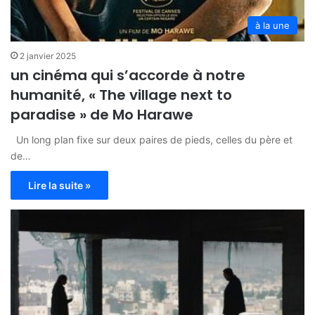
à la une
2 janvier 2025
un cinéma qui s’accorde à notre
humanité, « The village next to
paradise » de Mo Harawe
Un long plan fixe sur deux paires de pieds, celles du père et
de…
Lire la suite »