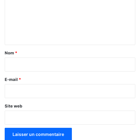
m
m
e
n
t
a
Nom
*
i
r
e
E-mail
*
*
Site web