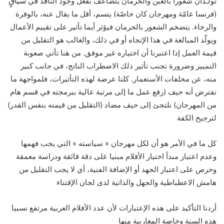
سياقٍ
تولّـدان شعورا بالغبن والحرمان يتضاعف بفعل وجود الناقد في
)
(
فرنسا عامّة ومهرجان كان خاصّة
يتسم، أقل ما يقال عنه، بالوفرة
.
والرخاء
يتضخم الشعور بالحرمان فيؤثر أيما تأثير على تقييم الأعمال
ويولّد المبالغة في هذا الإتجاه أو في ذلك، والغالب هو التقليل من
.
قيمة العمل إذا اعتبرنا أن اختياره غير موفق
من هنا تأتي صعوبة
التمييز وضرورة تجنب تأثير ذلك الاضطراب الناتج، في جانب كبير
.
منه، عن مخلفات الأستعمار
كلنا عرضة لهذه التأثيرات، فلمواجهة ما
(
نفترض أنه حيف
رفع عمل ما إلى مرتبة عالية ببرمجته في قسم هام
)
(
)
من المهرجان
نلتجئ إلى حيف مضاد
التقليل من قيمته بنفس القدر
لترجيح الكفة
»
«
كل ما في الأمر هو أن لكل مهرجان
سياسته
التي يجب فهمها
وعدم اعتبار مبدأ اختيار الأفلام مبنيا على دقة قائقة ودراسة معمقة
وحرص على اعتبار الجهد أو الإضافة الفنية، أي لا يجب التقليل من
هامش الاعطباطية والجهل والذاتية لدى لجان الإقتناء
أردنا التأكيد على هذه الإعتبارات لأن عدد الأفلام العربية مرتفع نسبيا
هذه السنة وخاصة المغاربية منها