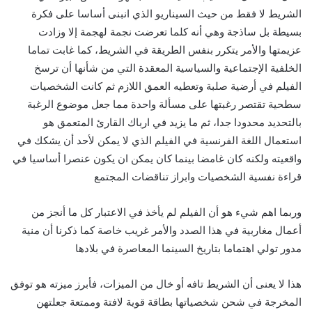
الشريط لا فقط من حيث السيناريو الذي انبنى أساسا على فكرة
بسيطة بل ساذجة وهي أنه كلما تعرضت نجمة لهجمة إلا وزادت
عزيمتها والأمر يتكرر بنفس الطريقة في الشريط، كما غابت تماما
الخلفية الإجتماعية والسياسية المعقدة التي من شأنها أن ترسخ
الفيلم في أرضية صلبة وتعطيه العمق اللازم ثم كانت الشخصيات
سطحية تقتصر رغبتها على مسألة واحدة مما جعل موضوع الرغبة
بالتحديد محدودا جدا، ثم ما يزيد في ارباك القارئ المتعمق هو
استعمال اللغة الفرنسية في الفيلم الذي لا يمكن لأحد أن يشكك في
واقعيته ولكنه كان غامضا بينما كان يمكن ان يكون عنصرا أساسيا في
قراءة نفسية الشخصيات وابراز تناقضات المجتمع
وربما اهم شيء هو أن الفيلم لم يأخذ في الاعتبار كل ما أنجز من
أعمال مغاربية في هذا الصدد والأمر غريب خاصة كما ذكرنا أن منية
مدور تولي اهتماما بتاريخ السينما المعاصرة في بلادها
هذا لا يعنى أن الشريط تافه أو خال من الميزات، فأبرز ميزته هو توفق
المخرجة في شحن شخصياتها بطاقة قوية لافتة وممتعة جعلتهن