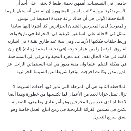
.
جامعي في التسعينات
أهمهن نجمة، طبعا لا يخفى على أحد أن
الأسم يذكرنا برواية كاتب ياسين المشهورة إن لم نقل أنه يحيل إليهما
(
.
الملاحظة الأولى هي أن هناك نزعة جديدة
ضعيفة في تونس
)
والمغرب
لدى المخرجين الشبان الجزائريين كنا أشرنا إليها سابقا
تتمثل في الإحالة على السابقين كرغبة في الانخراط في تاريخ واحد
(
وربط حلقات فككتها الأزمات، وهي بينة عند طارق تقية
في اشارته
)
(
)
لفاروق بلوفة
ولمين عمار خوجة
في تحيته لمحمد زينات
إلخ وإن
كانت في هذه الحال تقف عند مجرد التحية ولا ترقى إلى المساهمة
.
في هيكلة الفيلم
علما وان منية مدور هي ابنة السينمائي الراحل عز
الدين مدور وكانت اخرجت مؤخرا شريطا عن السينما الجزائرية
الملاحظة الثانية هي أن المرحلة التي تدور فيها أحداث الشريط لا
تزال تمثل خزانا لعدد من الأعمال لما تكتسيها من خطورة وهذا أيضا
لاحظناه لدى عدد من المخرجين وهو أمر عادي وطبيعي، الصعوبة
تكمن في تضمين القرائة التاريخية في زمن انتاج العمل خاصة وهو
نسق سريع التحول