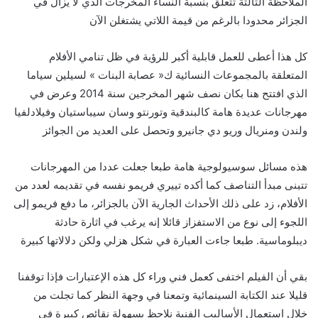
الملاحظة الثالثة تتعلق بنسبة النساء المخرجات الذي لا يزال في
الجزائر محدودا بالرغم من قيمة اللاتي يشتغلن الآن
كل هذا أعطى للعمل قابلية أكبر للرؤية في ظل تنامي الأفلام
»
«
المتعلقة بالمجموعات النسائية ك
عصابة البنات
لسيلين سياما
2014
الذي افتتح هنا بكان نصف شهر المخرجين سنة
وعرض في
مهرجانات عديدة هامة كالبندقية وتورنتو وسان سيباستيان وفيلادلفيا
ولندن ومنريال وريو دي جانيرو وتحصل على العديد من الجوائز
هذه مسائل سوسيولوجية هامة طبعا جعلت عددا من المهرجانات
تتبنى مبدأ التناصف كما أكده تييري فريمو نفسه في تقديمه لعدد من
الأفلام، زد على ذلك الأحداث الجارية الآن بالجزائر، ما دفع فريمو إلى
اللجوء إلى نوع من الاستفزاز قائلا إنه يرغب في اثارة حادثة
.
ديبلوماسية
طبعا جاءت العبارة في شكل هزلي ولكن دلالاتها كبيرة
بقي أن الفيلم اختفى كعمل فني وراء كل هذه الإعتبارات فإذا توقفنا
قليلا عند الكتابة السينمائية وتمعنا في وجهة النظر كما تجلت من
خلال استعمال الأساليب الفنية نلاحظ بسهولة نقائص كبيرة في