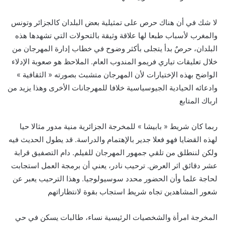
لا شك في أن هناك حرص على تمثيلية بعض البلدان كالجزائر وتونس
والمغرب لأسباب طبعا لها علاقة وثيقة بالتحولات التي تشهدها هذه
البلدان، حرصٌ بدأ يتجلى بأكثر وضوح في خطاب إدارة المهرجان من
.
خلال تعليقات تياري فريمو المندوب العام
الملاحظ هو صعوبة الإدلاء
»
«
الواضح بهذه الإختيارات لأن المهرجان متشبث بصورته
الثقافية
وادعائه الحيادية الجيوسياسية خلافا للمهرجانات الأخرى وهذا يزيد من
ارباك المتابع
»
«
ربما كان شريط
بابيشا
للمخرجة الجزائرية منية مدور مثالا حيا
.
لهذه القضايا فهو فعلا جدير بالإهتمام والدراسة
قد يطول الحديث فيه
.
ولكن لننطلق من تلقي جمهور المهرجان للفيلم
دام التصفيق قرابة
.
عشر دقائق اثر العرض
ترحيب نادر، يعني أن برمجة العمل استجابت
.
لحاجة علما وأن الحضور محدد سوسيولوجيا
وهذا الترحيب يعبر عن
شعور المشاهدين تجاه شريط استجاب بقوة لانتظاراتهم
المخرجة امرأة والشخصيات الرئيسية نساء، طالبات يسكن في حي