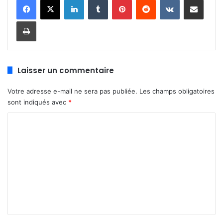
Imprimer
Laisser un commentaire
Votre adresse e-mail ne sera pas publiée.
Les champs obligatoires
sont indiqués avec
*
C
o
m
m
e
n
t