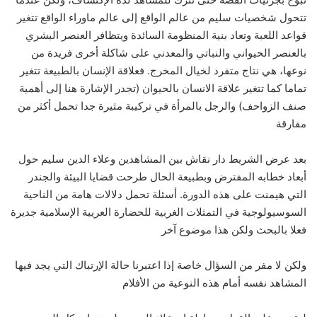
تتحول شخصيات سليم من عالم الواقع إلى عالم ماوراء الواقع تتغير
قواعد اللعبة وتعاد بنية المنظومة السائدة ويتظافر العنصر البشري
بالعنصر الحيواني والنباتي والمعدني على شاكلة أخرى فريدة من
نوعها، هي نتاج متفرد لخيال المخرج
.
فعلاقة الإنسان بالطبيعة تتغير
تماما كما تتغير علاقة الانسان بالحيوان
(
تجدر الإشارة هنا إلى أهمية
صنف الزواحف
)
والرجل بالمرأة في تركيبة مثيرة جدا تحمل أكثر من
مفارقة
بعد عرض الشريط دار نقاش بين المشاهدين وعلاء الدين سليم حول
أبعاد خطابه المفترض وبطبيعة الحال طرحت قضايا البيئة والجندر
التي هيمنت على هذه الدورة
.
أسئلة تحمل دلالات هامة من الناحية
السوسيولوجية في التمثلات الغربية للحضارة العريية الإسلامية جديرة
فعلا بالبحث ولكن هذا موضوع آخر
ولكن لا مفر من السؤال خاصة إذا اعتبرنا حالة الإرتباك التي يجد فيها
المشاهد نفسه أمام هذه النوعية من الأفلام