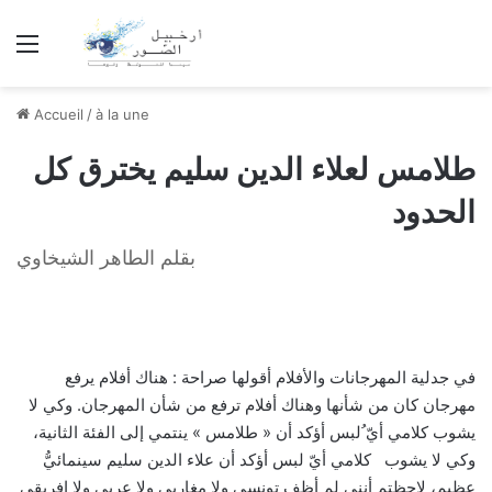
Menu
Accueil
/
à la une
طلامس لعلاء الدين سليم يخترق كل
الحدود
بقلم الطاهر الشيخاوي
في جدلية المهرجانات والأفلام أقولها صراحة : هناك أفلام يرفع
مهرجان كان من شأنها وهناك أفلام ترفع من شأن المهرجان
.
وكي لا
يشوب كلامي أيّ ُلبس أؤكد أن
«
طلامس
»
ينتمي إلى الفئة الثانية،
وكي لا يشوب كلامي أيّ لبس أؤكد أن علاء الدين سليم سينمائيُّ
عظيم، لاحظتم أنني لم أظف تونسي ولا مغاربي ولا عربي ولا إفريقي