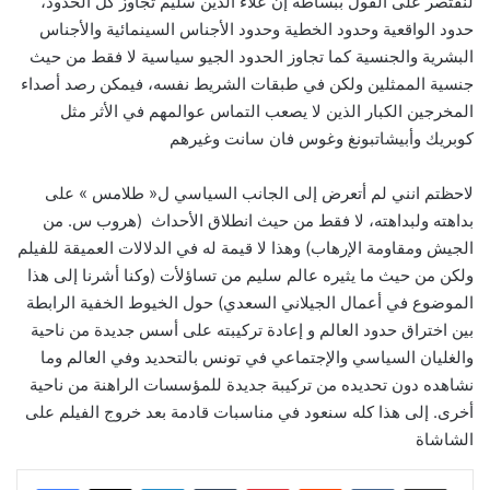
لنقتصر على القول ببساطة إن علاء الدين سليم تجاوز كل الحدود،
حدود الواقعية وحدود الخطية وحدود الأجناس السينمائية والأجناس
البشرية والجنسية كما تجاوز الحدود الجيو سياسية لا فقط من حيث
جنسية الممثلين ولكن في طبقات الشريط نفسه، فيمكن رصد أصداء
المخرجين الكبار الذين لا يصعب التماس عوالمهم في الأثر مثل
كوبريك وأبيشاتبونغ وغوس فان سانت وغيرهم
لاحظتم انني لم أتعرض إلى الجانب السياسي ل
«
طلامس
»
على
بداهته ولبداهته، لا فقط من حيث انطلاق الأحداث
(
هروب س
.
من
الجيش ومقاومة الإرهاب
)
وهذا لا قيمة له في الدلالات العميقة للفيلم
ولكن من حيث ما يثيره عالم سليم من تساؤلأت
(
وكنا أشرنا إلى هذا
الموضوع في أعمال الجيلاني السعدي
)
حول الخيوط الخفية الرابطة
بين اختراق حدود العالم و إعادة تركيبته على أسس جديدة من ناحية
والغليان السياسي والإجتماعي في تونس بالتحديد وفي العالم وما
نشاهده دون تحديده من تركيبة جديدة للمؤسسات الراهنة من ناحية
أخرى
.
إلى هذا كله سنعود في مناسبات قادمة بعد خروج الفيلم على
الشاشاة
Linkedin
Tumblr
Pinterest
Reddit
VKontakte
Partager par email