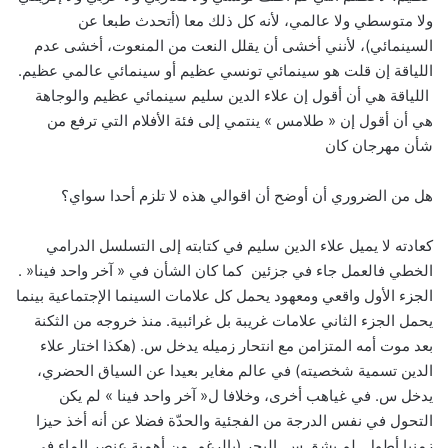
ولا متوسطي ولا عالمي، لأنه كل ذلك معا
(
أتحدث طبعا عن
السينمائي
)
، لأنني أخشى أن يقلل النعت من المنعوت، أخشى عدم
اللياقة إن قلت هو سينمائي تونسي عظيم أو سينمائي عالمي عظيم
.
اللياقة هي أن أقول إن علاء الدين سليم سينمائي عظيم والوجاهة
هي أن أقول إن
«
طلامس
»
ينتمي إلى فئة الأفلام التي ترفع من
شأن مهرجان كان
هل من الضروري أن أوضح أن اقوالي هذه لا تلزم أحدا سواي؟
كعادته لا يميل علاء الدين سليم في كتابته إلى التسلسل الدرامي
الخطي فالعمل جاء في جزئين كما كان الشأن في
«
آخر واحد فينا
« .
الجزء الأول واقعي ومعهود يحمل كل علامات السينما الإجتماعية بينما
يحمل الجزء الثاني علامات غريبة بل غرائبية
.
منذ خروجه من الثكنة
بعد موت أمه المتزامن مع انتحار زميله يدخل س
. (
هكذا اختار علاء
الدين تسمية شخصيته
)
في عالم مغاير بعيدا عن السياق الحضري،
يدخل س
.
في غياهب أخرى، وخلافا ل
«
آخر واحد فينا
»
لم يكن
التحول في نفس الدرجة من الفجئية والحدّة فضلا عن أنه أخذ حيزا
زمنيا أطول
.
لم يشق س
.
البحر
(
بالرغم من أهمية عنصر الماء في