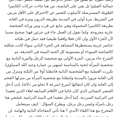
جمالية الفيلم
)
بل بقي على اليابسة، من هنا جاءت حركات الكاميرا
الطويلة المسترسلة كأسلوب للتعبير عن الاختراق على الأقل مرتين
في الشريط، مرة أولى في المدينة بطريقة الدرون ومرة في الغابة
بطريقة الكاميرا المحمولة وهي تتابع عن قرب ومن ورائه الشخصة
عارية مجروحة
.
ولما نقول إن العمل جاء في جزئين فهذا صحيح نسبيا
لأن الجزء الأول وان كان فعلا واقعيا طبيعيا فقد حمل في طياته
عناصر غريبة يستحظرها المشاهد في الجزء الثاني سواء كانت شكلية
كالشاشة السوداء أو مضمونية كل الحية الميتة في الحديقة، ثم
الشرخ جاء مرتين، المرة الأولى مع شخيصة الرجل والمرة الثانية مع
شخصية المرأة
(
تحية بالمناسبة لسهير بن عمارة وعبد الله المنياوي
).
تكررت العملية مع الشخصية الثانية فانتقلنا أولا من الثكنة ومنزل س
.
إلى الغابة مرورا بالمدينة وانتقلنا مع شخصية المرأة من منزلها الفخم
إلى الغابة وان كان انتقالها أسرع
(
سرعة لا تخلو من دلالة
).
إذن أدخل
العنصر النسائي الذي كان غائبا في الأفلام السابقة لعلاء الدين تعقيدا
في التركيبة السردية، كما أدخل تعقيدا في البنية الدرامية
.
فيلتقي هنا
رجل بامرأة وليس رجل برجل، ويطرح السؤال
:
كيف سيتعامل
المخرج مع هذا اللقاء الأبدي ؟ هنا تأتي المفاجأة الثانية والهامة
.
لن
نبوح بجزئيات القصّة حتى نترك للمشاهد لذة الإكتشاف، ولكن عندما