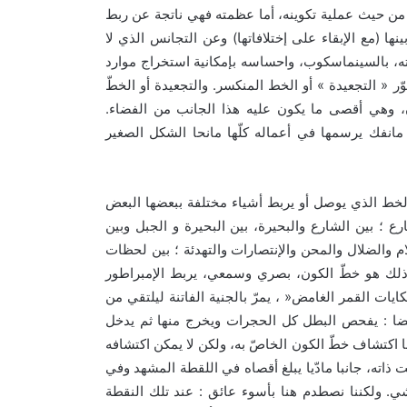
من حيث عملية تكوينه، أما عظمته فهي ناتجة عن ربط
)
(
ينها
مع الإبقاء على إختلافاتها
وعن التجانس الذي لا
ه، بالسينماسكوب، واحساسه بإمكانية استخراج موارد
.
»
«
وّر
التجعيدة
أو الخط المنكسر
والتجعيدة أو الخطّ
.
 وهي أقصى ما يكون عليه هذا الجانب من الفضاء
فك يرسمها في أعماله كلّها مانحا الشكل الصغير
بالخط الذي يوصل أو يربط أشياء مختلفة ببعضها البعض
ع ؛ بين الشارع والبحيرة، بين البحيرة و الجبل وبين
لام والضلال والمحن والإنتصارات والتهدئة ؛ بين لحظات
لك هو خطّ الكون، بصري وسمعي، يربط الإمبراطور
«
ايات القمر الغامض
، يمرّ بالجنية الفاتنة ليلتقي من
:
ضا
يفحص البطل كل الحجرات ويخرج منها ثم يدخل
ا اكتشاف خطّ الكون الخاصّ به، ولكن لا يمكن اكتشافه
ته، جانبا مادّيا يبلغ أقصاه في اللقطة المشهد وفي
:
.
شي
ولكننا نصطدم هنا بأسوء عائق
عند تلك النقطة