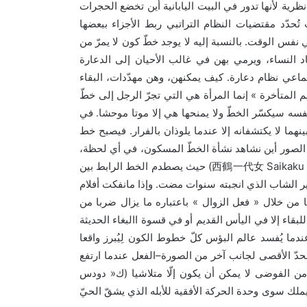
رية لأنها تدور في البيت اليابانية أين تخضع الحجرات
تُحدّد مقتضيات النظام التراتبي ربط الأجزاء ببعضها
.
ي نفس الوقت
بالنسبة إليه لا يوجد خطّ كون لا يمرّ من
اد النساء، ويرمي بهن في غالب الأحيان إلى الدعارة
.
ماعي نظام دعارة
كيف يمكنهن، وهن مهدّدات، البقاء
»
م المتأخرة
إنما المرأة هي التي تجرّ الرجل إلى خطّ
.
 نفسه سيكسّر الخطّ ولا يمنحها هي إلا موتا موحشا
في
.
نهما لا يكتشفانه إلا عندما يلوذان بالفرار
فيصبح خط
الصور أين نشاهد نشأة الخطّ المسكون، في أي لحظة،
حيث يصطدم الخط الرابط بين
.
أمير الشاب الذي انجبته سنوات مضت
وإذا مانفكت أفلام
»
«
ا من خلال
فعل الزوال
باعتباره ما يزال ضربا من
بقاء إلا في اليأس القديم أو في قسوة االبغاء الحديثة
ندما يُفسد عالم البؤس كلّ خطوط الكون لِيُبرز واقعا
–
حدّ الأقصى لجانب آخر من الصورة
الفعل عندما ارتفع
«
(
ن الفوضى لا يمكن أن يكون إلّا متلاشيا
ك
دودس
يملك سوى وحدة الحركة الأفقية للأبله الذي يشقّ الحيّ