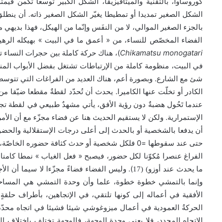
كوروساوا، بالتقنية والميتافيزيقا، الشكلَ الكبير توسعا تكمن قيم
.
الشكل الصغير تمديدا أو تمطيطا يغيّر الشكل الصغير ذاته
أن ينطلق
بالجزء الصغير الموالي، لا من النفَس وإنّما من الهيكل، فهذا بديهي 
»
«
الفضاء المخصّص للنساء، من
أعمق ما في البيت
بهيكله الره
)
Chikamatsu monogatari
، هناك حركة كاملة بين حجرات النساء ت
في البيت، منظومة كاملة من الإرتباطات تشتغل بفضل الأبواب المن
.
شئ مع الشارع
وبصورة أعم، هناك العديد من الفراغات التي تتوسط 
.
الكادر أو تخلّت عنها الكاميرا
يحدث أن تُحدّد لقطةٌ مقطعا ضيّقا من 
عندما تَحُول هضبةٌ دون رؤية الأفق، يأتي مشهدٌ طبيعي في لقطة تج
.
الإستمرارية
ولكن لا يستقيم الحديث هنا عن فضاء مجزّء مع أن الأم
أن يدفعا بالشخصية أو بالحدث إلى أعلى درجات الإستقلالية والحض
=0
حتى عند سقوطها
فلكل شخصية أو حدث كثافة حضوره الخاصّة، ول
»
«
الفراغ عنصرا مُكوّنا لكل حضور، فيصبح
فعل الغياب
نمطا كامن
).
ما يحدث عند أوزو) (
17
وليس الفضاء فضاءً مجزّءا لا سيما أن الأج
وإنما بالتمشي خطوة خطوة، علما وأن وحدة التمشي هي المساحة
الأفقية في أعماله إلى كونها تلتقي، في الإتجاهين، بأطراف حلقةٍ ك
الحركةُ العمودية في أعمال ميزوغوشي شيئا فشيئا في اتجاه محدّ
الإتجاه المحدد، فلا يعني وحدة الوجهة، فالوجهة تختلف باختلاف الج