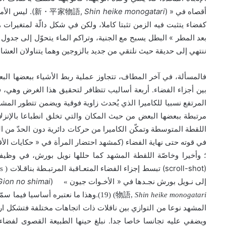
).
新・平家物語
,
Shin heike monogatari
« (
أقصاه في
ليس الأمر
كفضاء يتثبت فيه الزمن تثبتا كاملا، ولكن في شكل دالّة لمتغيرات 
»
بعد المطر
البطل يسبح مع الجنية، وتراكم الماء يتحوّل إلى جدو
ننتهي إلى حديقة حيث نلتقي من جديد بالزوجين وهما يتناولان العشا
فالمسألة، في آخر المطاف، تتجاوز عملية ربط الأشياء ببعضها البع
.
بين أجزاء الفضاء
أربعة أساليب تتظافر لتحقيق هذا الغرض وهي، ف
المرتفع نسبيا للكاميرا الذي يُحدث زاوية فوقية ويضمن تتطور ال
مرتبطة ببعضها البعض من حيث المكان والتي تخلق انطباعا بالإنزلا
اللقطة المتوسطة وتمكّن الكاميرا من حركات دائرية دون الحدّ من ا
«
(
في قوته حتى نهاية الفضاء
كمشهد احتضار المرأة في
حكايات الأ
؛ وأخيرا وخاصّة اللقطة المشهد كما حللها نويل بورش، في وظي
(scroll-shot)
تبسط إجزاء الفضاء المتعـاقبة المرتبـطة بناقـلات ( vecteurs) ذات اتجاهـات مختلـفة
Gion no shimai
(
«
إلى نـويل بورش
نجـدها في
الأخـوات جيون »
.
Shin heike monogatari
,
物語
) (19)
وهذا ما نعتبره أساسيا فيما سم
المشهد نوعا من التوازي بين ناقلات ذات اتجاهات مختلفة فتشكل ارتب
.
ويضفي عليه تجانسا خاصا جدا
نبلغ حينها الطبيعة القصوى لفضاء 