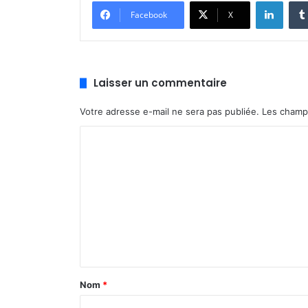
Linke
Facebook
X
Laisser un commentaire
Votre adresse e-mail ne sera pas publiée.
Les champs
C
o
m
m
e
n
t
a
Nom
*
i