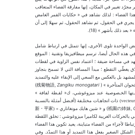
 مجرّد تغيير في المكان، إنها مفارقة الفضاء المتعاقب
«
:
هذا الفضاء
لذلك نشاهد في
حكايات القمر الغامض
ل يجري في الحقول، ثم نشاهد الحقول، ثم سهلا إلى أن
» (18).
«
ء
بعد ذلك بأشهر
ض الواحدة تلوى الأخرى، إنها تتمثل في ارتباط شامل
:
ي هذه الحال أيضا، ترسم ميطافيزيقا وتقنية
الموقع
مشهد في مساحة ضيقة ؛ اعتماد نفس الزاوية في لقطات
ق يغطّي التقطع ؛ مبدأ المسافة التي لا تسمح بتجاوز
لمشهد بل بالعكس مع السعي إلى الإبقاء عليه والتمديد
)
残菊物語
,
Zangiku monogatari
» (
قحوان المتأخرة
»
«
فـتها الخـصوصية عند ميزوغوشي، ك
لقـطة لفافة
(
أفـضل أمثـلة بالنسـبة
«
)
祇園の姉妹
,
و
شين هايك مونغاتاري » (
新・平家
:
ّي بالحركات الغريبة لكاميرا ميزوغوشي
تخلق اللقطة
اطا لأجزاء من الفضاء متباينة، يعيد تكوين هذا الفضاء
.
الشكل الصغير بفعل هذا التمديد أو هذا التمدّد
وفي