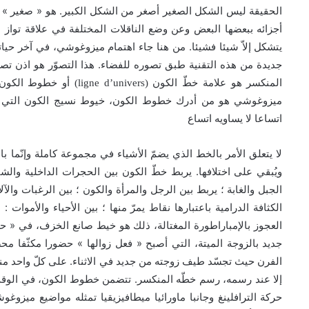
»
«
.
الحقيقة ليس الشكل الصغير أصغر من الشكل الكبير
هو
صغير
أجزائه ببعضها البعض وعن وضع الناقلات المختلفة في علاقة تواز ب
.
يتشكل إلاّ شيئا فشيئا
من هنا جاء اهتمام ميزوغوشي، في آخر حيات
.
جديدة من هذه التقنية طبق تصوره للفضاء
هذا التصوّر هو اذن تص
المنكسر هو علامة خطّ الكون (
ligne d’univers
) أو خطوط الكون،
ميزوغوشي هو من أدرك خطوط الكون، خيوط نسيج الكون التي مان
اتساعا لا يساويه اتساع
لا يتعلق الأمر بالخط الذي يضمّ الأشياء في مجموعة كاملة وإنّما 
.
ويُبقي على اختلافها
يربط خطّ الكون بين الحجرات الداخلية والشار
الجبل والغابة ؛ يربط بين الرجل والمرأة والكون ؛ بين الرغبات والآ
:
الكثافة الدرامية باعتبارها نقاط يمرّ منها ؛ بين الأحياء والأموات
ذ
«
العجوز بالإمباراطورة المغتالة، ذلك هو خيط صانع الخزف، في
حك
»
«
جديد بالزوجة الميتة، التي أصبح
فعل زوالها
حضورا مكثّفا مح
.
الفرن حيث تجسّد طيف زوجته من جديد في الاثناء
على كلّ واحد من
.
إلا عند رسمه، رسم خطّه المنكسر
تتضمن خطوط الكون، في الوقت ذا
حركة الترافلينغ وجانبا ماورائيا ميطافيزيقيا تمثله مواضيع ميزوغو