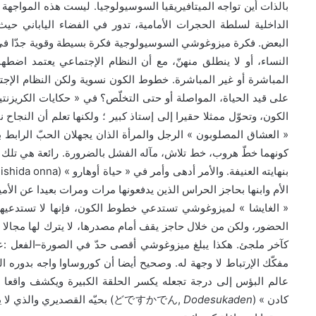
.
بالذات أين تواجه الميتافيريقيا السوسيولوجيا
ليست هذه المواجهة نظ
الداخلية لسلطة الحجرات الأمامية، تدور في الفضاء الياباني حيث 
.
البعض
فكرة ميزوغوشي السوسيولوجية فكرة بسيطة وقوية جدّا ف
النساء، أو لا ينطلق منهنّ، مع أن النظام الإجتماعي يعتمد اضطه
.
المباشرة أو غير المباشرة
خطوط الكون نسوية ولكن النظام الإجت
«
على قيد الحياة، المواصلة أو حتى التخلّص؟ في
حكايات الكريزنتي
الكون، وتحوّل ممثلا حقيرا إلى إستاذ كبير ؛ ولكنها تعلم أن النجاح
»
«
العشاق المصلوبون
الرجل والمرأة الذان يجهلان الحبّ الرابط بي
.
كونهما خطّ هروب، خط تلاش، مآله الفشل بالضرورة
رائعة هي تلك 
» (西鶴一代女 Saikaku ishida onna)
«
.
بنهايته العنيفة
والأمر أدهى وأمر في
حياة أوهارو
الأم وابنها بحاجز الحراس الذين يدفعونها مرات ومرات بعيدا عن ال
»
«
الغايشا
لميزوغوشي تستدعي خطوط الكون، فإنها لا تستدعيه
الحضور، ولكن من خلال حاجز يقف أمام مصدرها، لا يترك لها مجالا لل
:
–
.
كآخر ملجئ
هكذا يبلغ ميزوغوشي أقصى حدّ في الصورة
الفعل
ع
.
مفكّك الإرتباط لا وجهة له
وصحيح أيضا أن كوروساوا واجه بدوره ال
عالم البؤس إلى درجة تجعله يكسر الحلقة الكبيرة ويكشف واقعا م
)
どですかでん
,
Dodesukaden
» (
كادن
بحيّه القصديري والذي لا 