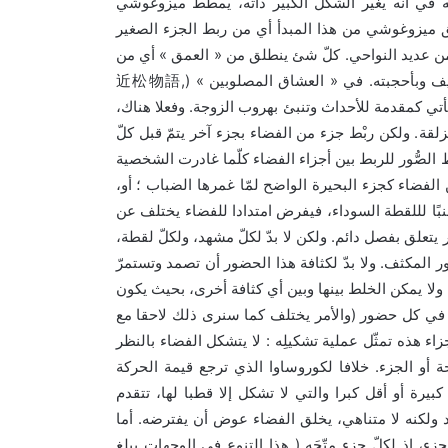
تُه في أنه يغيّر الشكل الكبير ذاته، يمطّط ميزوغوشي
 ميزوغوشي من هذا المبدأ أي من ربط الجزء الصغير
»
«
.
من عديد النواحي
كلّ شئ ينطلق من
العمق
أي من
近松物語
,
» (
«
.
يف وبأحجبته
في
العشاق المصلوبين
.
أتي كمقدمة للأحداث وتنبئ بهروب الزوجة
وفعلا هناك،
.
زلقة
ولكن ربْط جزء من الفضاء بجزء آخر يتمّ قبل كلّ
الصُّور للربط بين أجزاء الفضاء كلّما غادرت الشخصية
الفضاء كجزء البحيرة الواضح لمّا غمرها الضباب ؛ أو،
نبًا لللقطة السوداء، فيفرض امتدادا للفضاء يختلف عن
.
ر يتعلق بفصل دائم
ولكن لا بدّ لكلّ مشهد، ولكلّ لقطة،
.
ور المكثف
ولا بدّ لكثافة هذا الحضور أن تصمد وتستمرّ
ا يمكن الخلط بينها وبين أي كثافة أخرى، بحيث يكون
(
ا في كل حضور
والأمر يختلف كما سنرى ذلك لاحقا مع
:
زاء هذه تمثّل عملية تشكيلِه
لا يتشكل الفضاء بالنظر
.
 أو الجزء
خلافا لكوروساوا الذي ترجع قيمة الحركة
بيرة أو أقل كبرا والتي لا تشكل إلا قطبا لها، تتقدم
.
د ولكنه لا متناهي، يخلق الفضاء عوض أن يفترضه
أما
(
زء، اذ لكلّ جزء متّجَه
هذا التنوع في الوجهات يبلغ