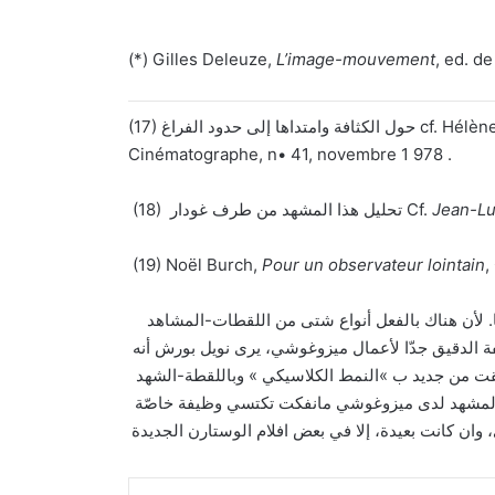
L’image-mouvement
, ed. de 
(17) حول الكثافة وامتداها إلى حدود الفراغ cf. Hélène Bokanowski, « L’espace de Mizoguchi »,
Cinématographe, n• 41, novembre 1 978 .
Jean-Lu
(18) تحليل هذا المشهد من طرف غودار Cf.
(19) Noël Burch,
Pour un observateur lointain
,
. لأن هناك بالفعل أنواع شتى من اللقطات-المشاهد
 الدقيق جدّا لأعمال ميزوغوشي، يرى نويل بورش أنه
التراجع فالتقت من جديد ب »النمط الكلاسيكي » وباللقطة-الشهد
د مع ذلك أن اللقطة-المشهد لدى ميزوغوشي مانفكت تكتسي وظيفة خاصّة