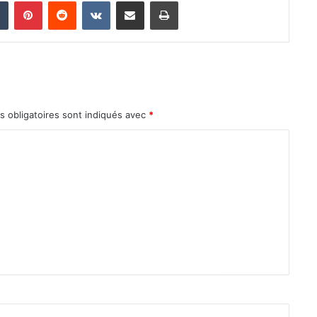
din
Tumblr
Pinterest
Reddit
VKontakte
Partager par email
Imprimer
 obligatoires sont indiqués avec
*