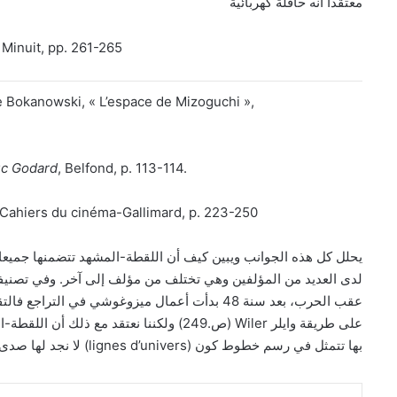
معتقدا انه حافلة كهربائية
Minuit, pp. 261-265 (*)
Gilles Deleuze,
c Godard
, Bel­fond, p. 113-114.
 Cahiers du cinéma-Galli­mard, p. 223-250
يحلل كل هذه الجوانب ويبين كيف أن اللقطة-المشهد تتضمنها جميعا
لدى العديد من المؤلفين وهي تختلف من مؤلف إلى آخر. وفي تصنيفة
عقب الحرب، بعد سنة 48 بدأت أعمال ميزوغوشي في 
على طريقة وايلر Wiler (ص.249) ولكننا نعتق
بها تتمثل في رسم خطوط كون (lignes d’univers) لا نجد لها صدى، وان كانت بعيدة، إلا في بعض افلام الوستارن الجديدة